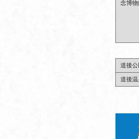
念博物
道後公
道後温