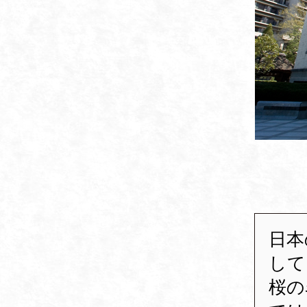
日本
して
桜の