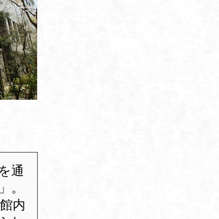
を通
」。
館内