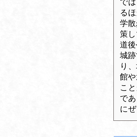
では
るほ
学散
策し
道後
城跡
り、
館や
こと
であ
にぜ