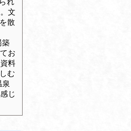
られ
。文
を散
湯築
ってお
資料
しむ
温泉
を感じ