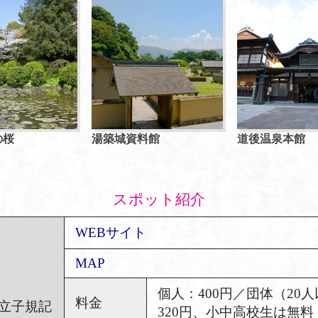
の桜
湯築城資料館
道後温泉本館
スポット紹介
WEBサイト
MAP
個人：400円／団体（20
料金
立子規記
320円、小中高校生は無料