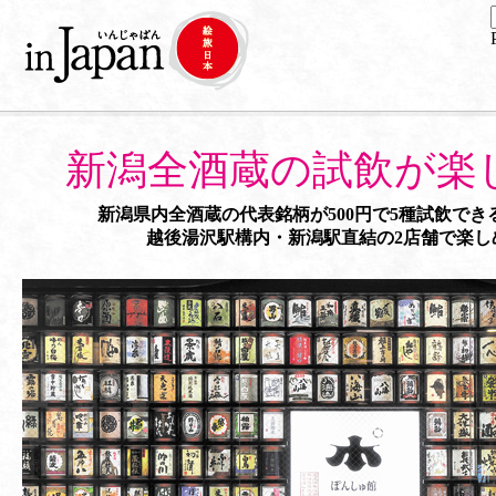
新潟全酒蔵の試飲が楽
新潟県内全酒蔵の代表銘柄が500円で5種試飲でき
越後湯沢駅構内・新潟駅直結の2店舗で楽し