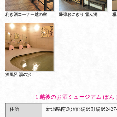
利き酒コーナー越の室
爆弾おにぎり 雪ん洞
糀
酒風呂 湯の沢
1.越後のお酒ミュージアム ぽん
住所
新潟県南魚沼郡湯沢町湯沢2427