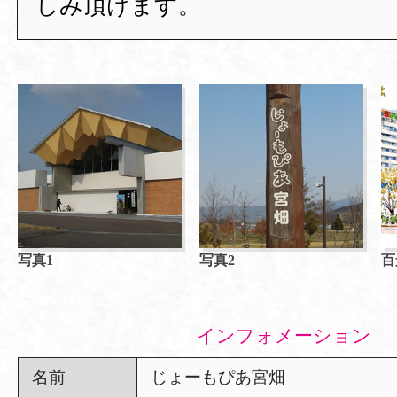
しみ頂けます。
写真1
写真2
百
インフォメーション
名前
じょーもぴあ宮畑